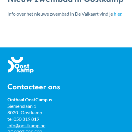
Info over het nieuwe zwembad in De Valkaart vind je
hier
.
Gemeente
Oostkamp
Contacteer ons
Onthaal OostCampus
Adres
Siemenslaan 1
8020
Oostkamp
tel
050 819 819
E-
info
@
oostkamp.be
mail
BTW
BE 0207.529.520