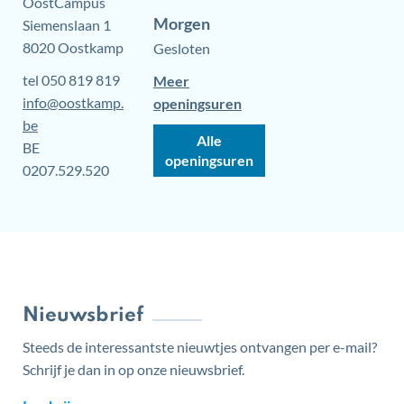
Adres
OostCampus
Morgen
Siemenslaan 1
,
8020
Oostkamp
Gesloten
tel
050 819 819
Meer
E-
info
@
oostkamp.
Onthaal
openingsuren
mail
be
OostCampus
Alle
BTW
BE
Onthaal
openingsuren
nr.
0207.529.520
OostCampus
Nieuwsbrief
Steeds de interessantste nieuwtjes ontvangen per e-mail?
Schrijf je dan in op onze nieuwsbrief.