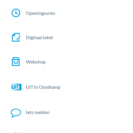
In
de
Openingsuren
kijker
Digitaal loket
Webshop
UiT in Oostkamp
Iets melden