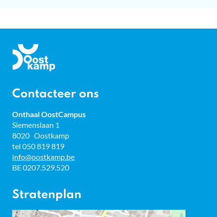
Gemeente
Oostkamp
Contacteer ons
Onthaal OostCampus
Adres
Siemenslaan 1
8020
Oostkamp
tel
050 819 819
E-
info
@
oostkamp.be
mail
BTW
BE 0207.529.520
nr.
Stratenplan