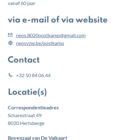
vanaf
60
jaar
via e-mail of via website
E-
neos.8020oostkamp
@
gmail.com
mail
Website
neosvzw.be/oostkamp
Contact
tel
+32 50 84 06 44
Locatie(s)
Correspondentieadres
Scharestraat 49
,
8020
Hertsberge
Bovenzaal van De Valkaart