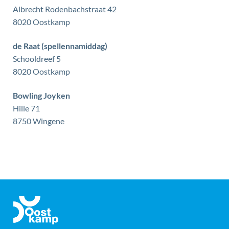
Albrecht Rodenbachstraat 42
,
8020
Oostkamp
de Raat (spellennamiddag)
Schooldreef 5
,
8020
Oostkamp
Bowling Joyken
Hille 71
,
8750
Wingene
Gemeente
Oostkamp