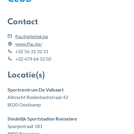
Contact
E-
flac
@
atletiek.be
mail
Website
www.flac.be/
tel
+32 56 31 32 31
tel
+32 479 64 33 50
Locatie(s)
Sportcentrum De Valkaart
Albrecht Rodenbachstraat 42
,
8020
Oostkamp
Stedelijk Sportstadion Roeselare
Spanjestraat 181
,
8800
Roeselare