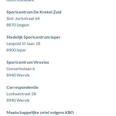
Sportcentrum De Krekel Zuid
Sint-Jorisstraat 64
,
8870
Izegem
Stedelijk Sportcentrum Ieper
Leopold III-laan 18
,
8900
Ieper
Sportcentrum Virovios
Gosserieslaan 6
,
8940
Wervik
Correspondentie
Loskaaistraat 28
,
8940
Wervik
Maatschappelijke zetel volgens KBO