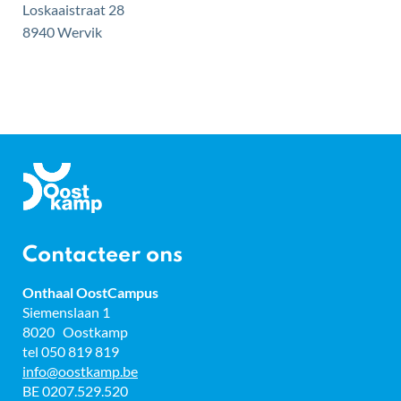
Loskaaistraat 28
,
8940
Wervik
Gemeente
Oostkamp
Contacteer ons
Onthaal OostCampus
Adres
Siemenslaan 1
8020
Oostkamp
tel
050 819 819
E-
info
@
oostkamp.be
mail
BTW
BE 0207.529.520