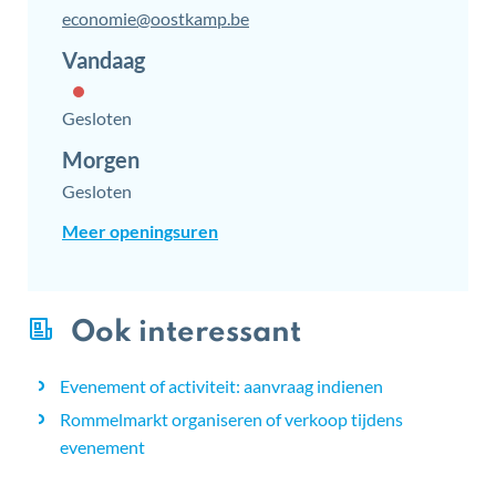
E-
economie
@
oostkamp.be
mail
Vandaag
Gesloten
Morgen
Gesloten
Lokale
Meer openingsuren
Economie
Ook interessant
Evenement of activiteit: aanvraag indienen
Rommelmarkt organiseren of verkoop tijdens
evenement