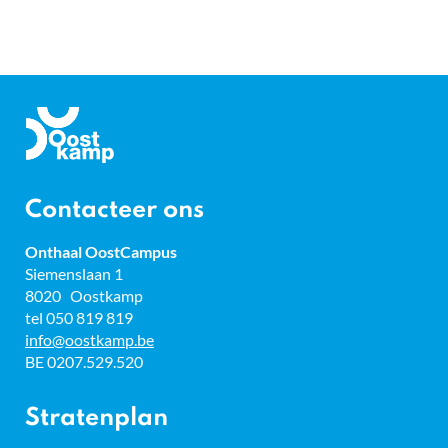
Gemeente
Oostkamp
Contacteer ons
Onthaal OostCampus
Adres
Siemenslaan 1
8020
Oostkamp
tel
050 819 819
E-
info
@
oostkamp.be
mail
BTW
BE 0207.529.520
nr.
Stratenplan