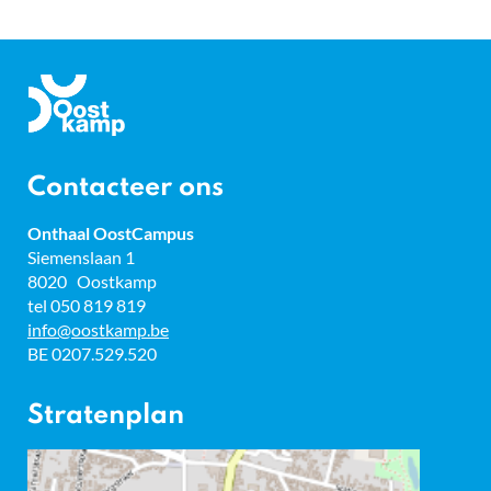
Gemeente
Oostkamp
Contacteer ons
Onthaal OostCampus
Adres
Siemenslaan 1
8020
Oostkamp
tel
050 819 819
E-
info
@
oostkamp.be
mail
BTW
BE 0207.529.520
nr.
Stratenplan