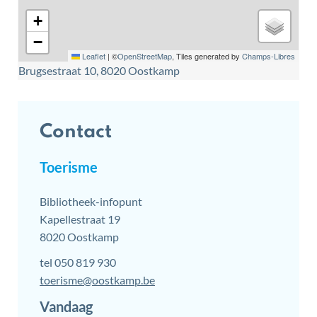
+
−
Leaflet
|
©
OpenStreetMap
, Tiles generated by
Champs-Libres
Brugsestraat 10, 8020 Oostkamp
Contact
Toerisme
Adres
Bibliotheek-infopunt
Kapellestraat 19
,
8020
Oostkamp
tel
050 819 930
E-
toerisme
@
oostkamp.be
mail
Vandaag