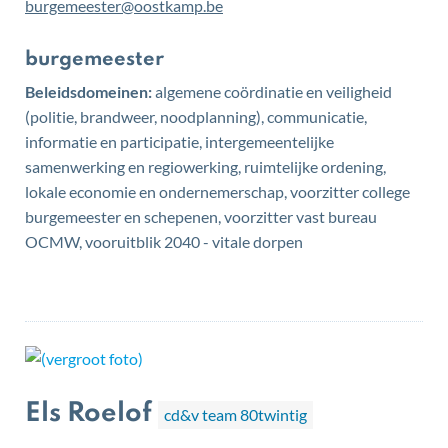
E-
burgemeester
@
oostkamp.be
mail
Functies
burgemeester
Beleidsdomeinen:
algemene coördinatie en veiligheid
(politie, brandweer, noodplanning), communicatie,
informatie en participatie, intergemeentelijke
samenwerking en regiowerking, ruimtelijke ordening,
lokale economie en ondernemerschap, voorzitter college
burgemeester en schepenen, voorzitter vast bureau
OCMW, vooruitblik 2040 - vitale dorpen
Els Roelof
cd&v team 80twintig