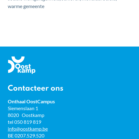
warme gemeente
Gemeente
Oostkamp
Contacteer ons
Onthaal OostCampus
Adres
Siemenslaan 1
8020
Oostkamp
tel
050 819 819
E-
info
@
oostkamp.be
mail
BTW
BE 0207.529.520