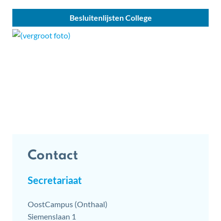
Besluitenlijsten College
Contact
Secretariaat
Adres
OostCampus (Onthaal)
Siemenslaan 1