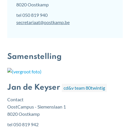
,
8020
Oostkamp
tel
050 819 940
E-
secretariaat
@
oostkamp.be
mail
Samenstelling
Jan de Keyser
cd&v team 80twintig
Contact
OostCampus - Siemenslaan 1
,
8020
Oostkamp
tel
050 819 942