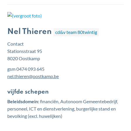
Nel Thieren
cd&v team 80twintig
Contact
Stationsstraat 95
,
8020
Oostkamp
gsm
0474 093 645
E-
nel.thieren
@
oostkamp.be
mail
Functies
vijfde schepen
Beleidsdomein:
financiën, Autonoom Gemeentebedrijf,
personeel, ICT en dienstverlening, burgerlijke stand en
bevolking (excl. huwelijken)