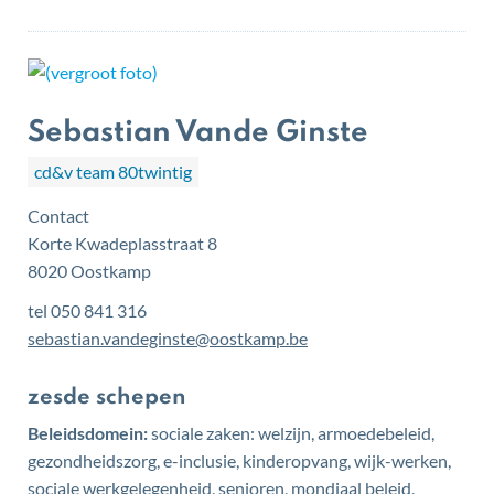
Sebastian Vande Ginste
cd&v team 80twintig
Contact
Korte Kwadeplasstraat 8
,
8020
Oostkamp
tel
050 841 316
E-
sebastian.vandeginste
@
oostkamp.be
mail
Functies
zesde schepen
Beleidsdomein:
sociale zaken: welzijn, armoedebeleid,
gezondheidszorg, e-inclusie, kinderopvang, wijk-werken,
sociale werkgelegenheid, senioren, mondiaal beleid,