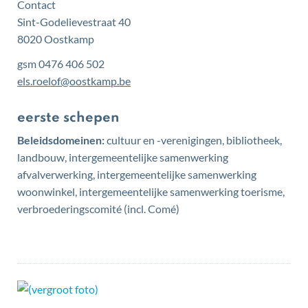
Contact
Sint-Godelievestraat 40
,
8020
Oostkamp
gsm
0476 406 502
E-
els.roelof
@
oostkamp.be
mail
Functies
eerste schepen
Beleidsdomeinen:
cultuur en -verenigingen, bibliotheek,
landbouw, intergemeentelijke samenwerking
afvalverwerking, intergemeentelijke samenwerking
woonwinkel, intergemeentelijke samenwerking toerisme,
verbroederingscomité (incl. Comé)