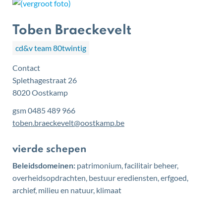
Toben Braeckevelt
cd&v team 80twintig
Contact
Splethagestraat 26
,
8020
Oostkamp
gsm
0485 489 966
E-
toben.braeckevelt
@
oostkamp.be
mail
Functies
vierde schepen
Beleidsdomeinen:
patrimonium, facilitair beheer,
overheidsopdrachten, bestuur erediensten, erfgoed,
archief, milieu en natuur, klimaat