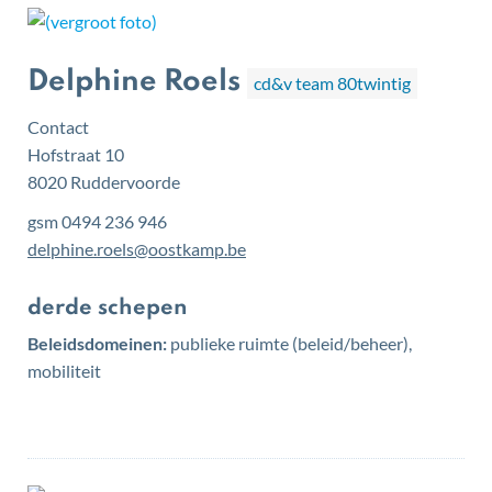
Delphine Roels
cd&v team 80twintig
Contact
Hofstraat 10
,
8020
Ruddervoorde
gsm
0494 236 946
E-
delphine.roels
@
oostkamp.be
mail
Functies
derde schepen
Beleidsdomeinen:
publieke ruimte (beleid/beheer),
mobiliteit