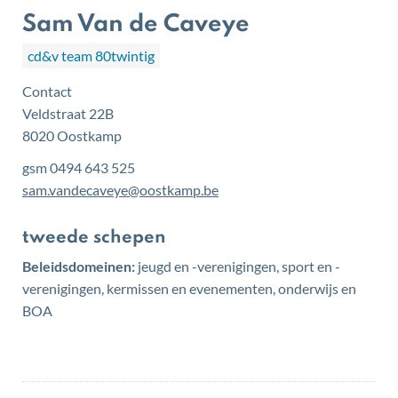
Sam Van de Caveye
cd&v team 80twintig
Contact
Veldstraat 22B
,
8020
Oostkamp
gsm
0494 643 525
E-
sam.vandecaveye
@
oostkamp.be
mail
Functies
tweede schepen
Beleidsdomeinen:
jeugd en -verenigingen, sport en -
verenigingen, kermissen en evenementen, onderwijs en
BOA