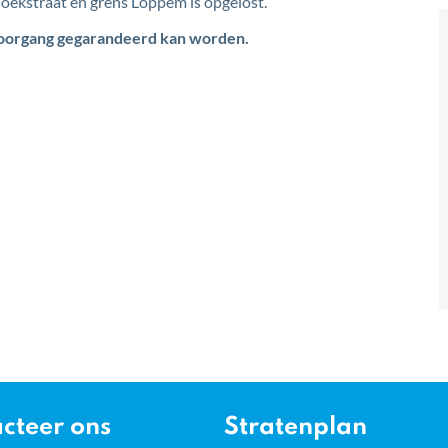
oekstraat en grens Loppem is opgelost.
doorgang gegarandeerd kan worden.
cteer ons
Stratenplan