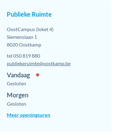
Contact
Publieke Ruimte
Adres
OostCampus (loket 4)
Siemenslaan 1
,
8020
Oostkamp
tel
050 819 880
E-
publiekeruimte
@
oostkamp.be
mail
Vandaag
Gesloten
Morgen
Gesloten
Publieke
Meer openingsuren
Ruimte