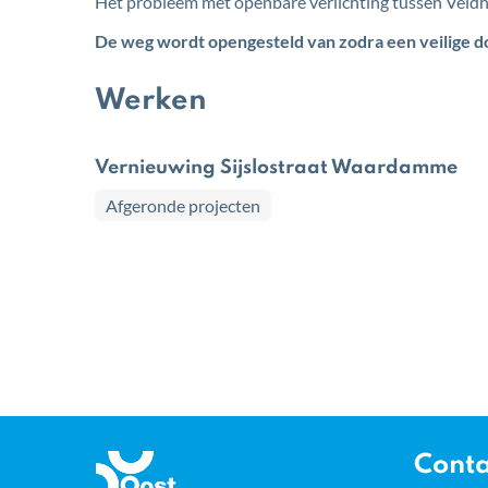
Het probleem met openbare verlichting tussen Veldh
De weg wordt opengesteld van zodra een veilige 
Werken
Vernieuwing Sijslostraat Waardamme
Afgeronde projecten
Gemeente
Conta
Oostkamp