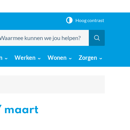
Hoog contrast
armee
Zoeken
nnen
e
u
n
Werken
Wonen
Zorgen
lpen?
17 maart