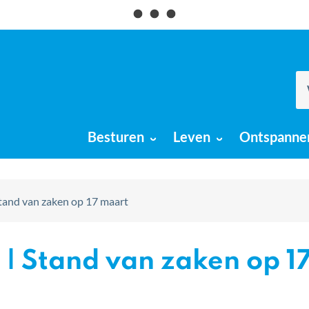
Naar
inhoud
Wa
ku
w
jo
Besturen
Leven
Ontspanne
he
 Stand van zaken op 17 maart
t | Stand van zaken op 