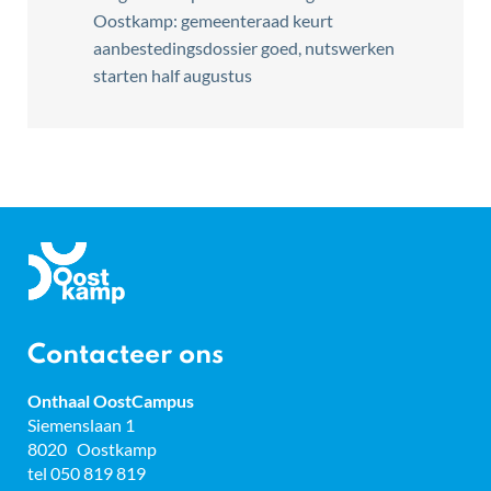
Oostkamp: gemeenteraad keurt
aanbestedingsdossier goed, nutswerken
starten half augustus
Gemeente
Oostkamp
Contacteer ons
Onthaal OostCampus
Adres
Siemenslaan 1
8020
Oostkamp
tel
050 819 819