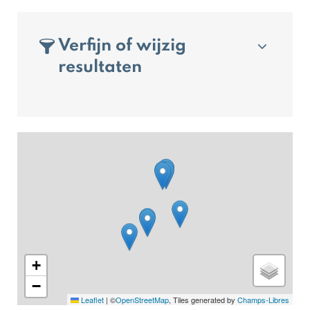
Verfijn of wijzig
resultaten
+
−
Leaflet
|
©
OpenStreetMap
, Tiles generated by
Champs-Libres