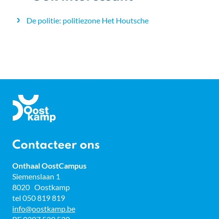
De politie: politiezone Het Houtsche
Gemeente
Oostkamp
Contacteer ons
Onthaal OostCampus
Adres
Siemenslaan 1
8020
Oostkamp
tel
050 819 819
E-
info
@
oostkamp.be
mail
BTW