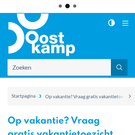
Naar
Oostkamp
inhoud
ME
Waarmee
Zoe
kunnen
we
jou
helpen?
Startpagina
Op vakantie? Vraag gratis vakantietoezicht 
scro
naa
Op vakantie? Vraag
link
gratis vakantietoezicht