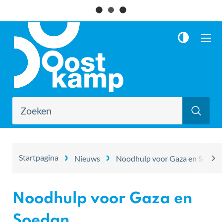
Naar
Oostkamp
inhoud
ME
Waarmee
Zoe
kunnen
we
jou
helpen?
Startpagina
Nieuws
Noodhulp voor Gaza en Soeda
scro
naa
Noodhulp voor Gaza en
link
Soedan