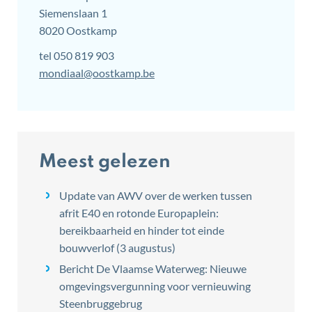
Siemenslaan 1
,
8020
Oostkamp
tel
050 819 903
E-
mondiaal
@
oostkamp.be
mail
Meest gelezen
Update van AWV over de werken tussen
afrit E40 en rotonde Europaplein:
bereikbaarheid en hinder tot einde
bouwverlof (3 augustus)
Bericht De Vlaamse Waterweg: Nieuwe
omgevingsvergunning voor vernieuwing
Steenbruggebrug