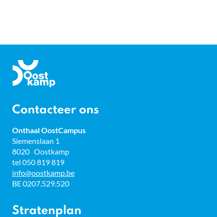
Gemeente
Oostkamp
Contacteer ons
Onthaal OostCampus
Adres
Siemenslaan 1
8020
Oostkamp
tel
050 819 819
E-
info
@
oostkamp.be
mail
BTW
BE 0207.529.520
nr.
Stratenplan