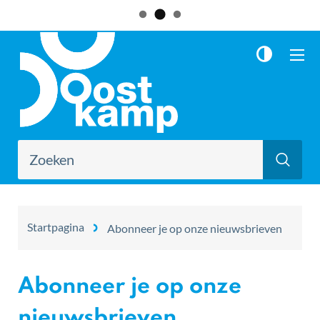
Naar
Oostkamp
inhoud
ME
Waarmee
Zoe
kunnen
we
jou
helpen?
Startpagina
Abonneer je op onze nieuwsbrieven
Abonneer je op onze
nieuwsbrieven