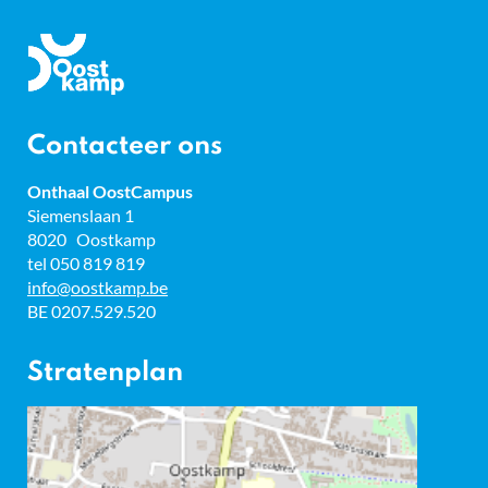
Gemeente
Oostkamp
Contacteer ons
Onthaal OostCampus
Adres
Siemenslaan 1
8020
Oostkamp
tel
050 819 819
E-
info
@
oostkamp.be
mail
BTW
BE 0207.529.520
nr.
Stratenplan