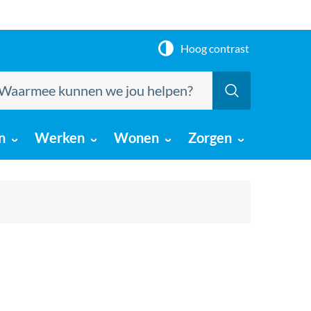
Hoog contrast
armee
Zoeken
nnen
e
u
n
Werken
Wonen
Zorgen
lpen?