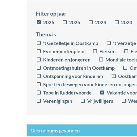
Filter op jaar
Verfijn of
2026
2025
2024
2023
wijzig
resultaten
Thema's
Filter
't Gezelletje in Oostkamp
't Verzetj
op
Evenementenplein
Fietsen
Fi
Kinderen en jongeren
Mondiale toel
Ontmoetingshuizen in Oostkamp
On
Ontspanning voor kinderen
Oostkam
Sport en bewegen voor kinderen en jonge
Tope in Ruddervoorde
Vakantie voor
Verenigingen
Vrijwilligers
We
Geen albums gevonden.