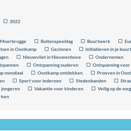
2022
e Moerbrugge
Buitenspeeldag
Buurtwerk
Eu
etsen in Oostkamp
Gezinnen
Initiatieven in je buur
agen
Nieuwvliet in Nieuwenhove
Ondernemen
tspannen
Ontspanning ouderen
Ontspanning voor
p mondiaal
Oostkamp ontdekken
Proeven in Oos
ren
Sport voor iedereen
Stedenbanden
Stra
 jongeren
Vakantie voor kinderen
Veilig op de weg
rken