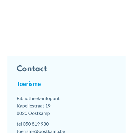
Contact
Toerisme
Adres
Bibliotheek-infopunt
Kapellestraat 19
,
8020
Oostkamp
tel
050 819 930
E-
toerisme
@
oostkamp.be