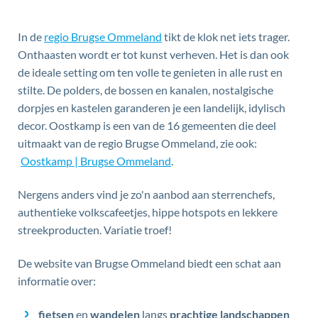
Inhoud
In de
regio Brugse Ommeland
tikt de klok net iets trager.
Onthaasten wordt er tot kunst verheven. Het is dan ook
de ideale setting om ten volle te genieten in alle rust en
stilte. De polders, de bossen en kanalen, nostalgische
dorpjes en kastelen garanderen je een landelijk, idylisch
decor. Oostkamp is een van de 16 gemeenten die deel
uitmaakt van de regio Brugse Ommeland, zie ook:
Oostkamp | Brugse Ommeland
.
Nergens anders vind je zo'n aanbod aan sterrenchefs,
authentieke volkscafeetjes, hippe hotspots en lekkere
streekproducten. Variatie troef!
De website van Brugse Ommeland biedt een schat aan
informatie over:
fietsen
en
wandelen
langs
prachtige landschappen