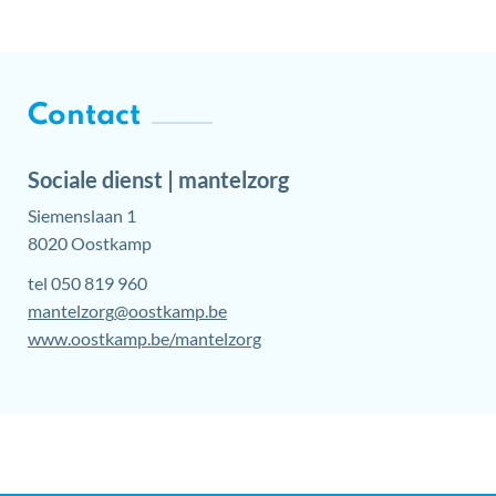
Contact
Sociale dienst | mantelzorg
Adres
Siemenslaan 1
,
8020
Oostkamp
tel
050 819 960
E-
mantelzorg
@
oostkamp.be
mail
Website
www.oostkamp.be/mantelzorg