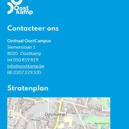
Gemeente
Oostkamp
Contacteer ons
Onthaal OostCampus
Adres
Siemenslaan 1
8020
Oostkamp
tel
050 819 819
E-
info
@
oostkamp.be
mail
BTW
BE 0207.529.520
nr.
Stratenplan